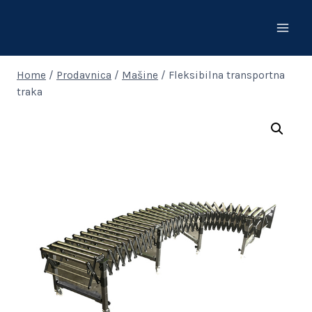
Skip
to
content
Home
/
Prodavnica
/
Mašine
/
Fleksibilna transportna
traka